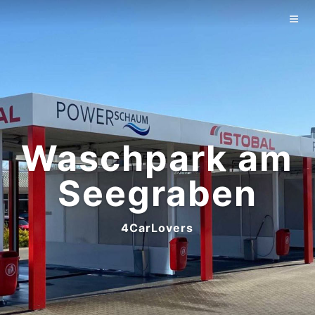
Home
Technik
Kontakt
Datenschutzerkl
Waschpark am
Impressum
Seegraben
4CarLovers